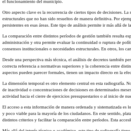
el funcionamiento del municipio.
Otro aspecto clave es la recurrencia de ciertos tipos de decisiones. L
estructurales que no han sido resueltos de manera definitiva. Por eje
persistentes en esas áreas. Este tipo de análisis permite ir más allá de
La comparación entre distintos períodos de gestión también resulta es
administración y otra permite evaluar la continuidad o ruptura de polít
consensos institucionales o necesidades estructurales. En otros, los ca
Desde una perspectiva más técnica, el análisis de decretos también permi
correcta referencia a normativas superiores y la coherencia entre distin
aspectos pueden parecer formales, tienen un impacto directo en la efect
La dimensión temporal es otro elemento central en esta radiografía. 
de inactividad o concentraciones de decisiones en determinados meses
actividad hacia el cierre de ejercicios presupuestarios o al inicio de n
El acceso a esta información de manera ordenada y sistematizada es lo 
y poco viable para la mayoría de los ciudadanos. En este sentido, pl
distintos criterios y facilitar la comparación entre períodos. Esta acce
Más allá del interés técnico o académico, este tipo de radiografía tie