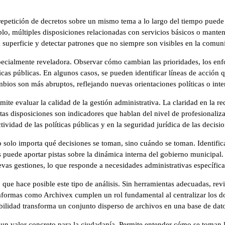
a repetición de decretos sobre un mismo tema a lo largo del tiempo puede
mplo, múltiples disposiciones relacionadas con servicios básicos o mante
 la superficie y detectar patrones que no siempre son visibles en la comuni
pecialmente reveladora. Observar cómo cambian las prioridades, los enfo
icas públicas. En algunos casos, se pueden identificar líneas de acción q
mbios son más abruptos, reflejando nuevas orientaciones políticas o inten
te evaluar la calidad de la gestión administrativa. La claridad en la reda
tas disposiciones son indicadores que hablan del nivel de profesionalizac
ividad de las políticas públicas y en la seguridad jurídica de las decisio
No solo importa qué decisiones se toman, sino cuándo se toman. Identif
 puede aportar pistas sobre la dinámica interna del gobierno municipal
uevas gestiones, lo que responde a necesidades administrativas específica
que hace posible este tipo de análisis. Sin herramientas adecuadas, revi
ataformas como Archivex cumplen un rol fundamental al centralizar los 
sibilidad transforma un conjunto disperso de archivos en una base de datos
ne un valor concreto para la ciudadanía. Permite entender cómo se toman