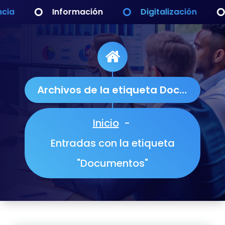
Saltar
Datos
Acceso
Transparencia
al
contenido
Archivos de la etiqueta Documentos
Inicio
-
Entradas con la etiqueta
"Documentos"